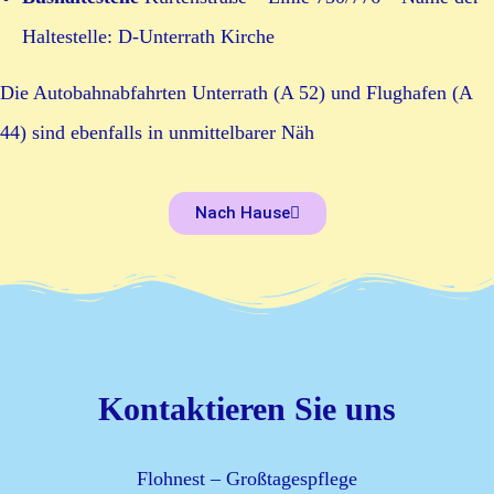
Haltestelle: D-Unterrath Kirche
Die Autobahnabfahrten Unterrath (A 52) und Flughafen (A
44) sind ebenfalls in unmittelbarer Näh
Nach Hause
Kontaktieren Sie uns
Flohnest Kinderbetreuung – Großtagespflege Düsseldorf
Ihre liebevolle Kinderbetreuung für Kinder im u-3 Alter. Wir betreuen in Vollzeit.
Tagesmutter, Tagesvater, Kinderbetreuung, Kind, Unterrath
Flohnest – Großtagespflege